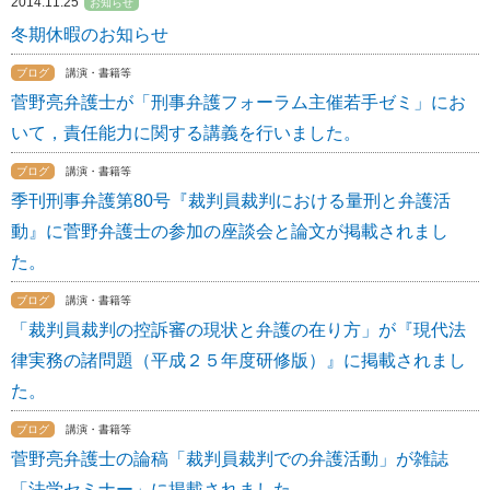
2014.11.25
お知らせ
冬期休暇のお知らせ
ブログ
講演・書籍等
菅野亮弁護士が「刑事弁護フォーラム主催若手ゼミ」にお
いて，責任能力に関する講義を行いました。
ブログ
講演・書籍等
季刊刑事弁護第80号『裁判員裁判における量刑と弁護活
動』に菅野弁護士の参加の座談会と論文が掲載されまし
た。
ブログ
講演・書籍等
「裁判員裁判の控訴審の現状と弁護の在り方」が『現代法
律実務の諸問題（平成２５年度研修版）』に掲載されまし
た。
ブログ
講演・書籍等
菅野亮弁護士の論稿「裁判員裁判での弁護活動」が雑誌
「法学セミナー」に掲載されました。