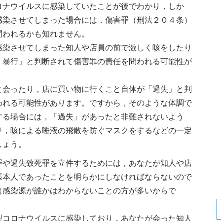
ナウイルスに感染していたことが後でわかり，しか
感染させてしまった場合には，傷害罪（刑法２０４条）
問われるかも知れません。
染させてしまった知人や店員の前で激しく咳をしたり
「暴行」と判断されて傷害罪の責任を問われる可能性が
会ったり，店に買い物に行くこと自体が「過失」と判
われる可能性があります。ですから，そのような体調で
する場合には，「過失」があったと非難されないよう
り，咳による唾液の飛散を防ぐマスクをするなどの一定
しょう。
罪や過失致死罪を立件するためには，あなたが知人や店
張本人であったことを明らかにしなければならないので
（感染源が誰かはわからないことの方が多いからで
コロナウイルスに感染しており，あなたが会った知人