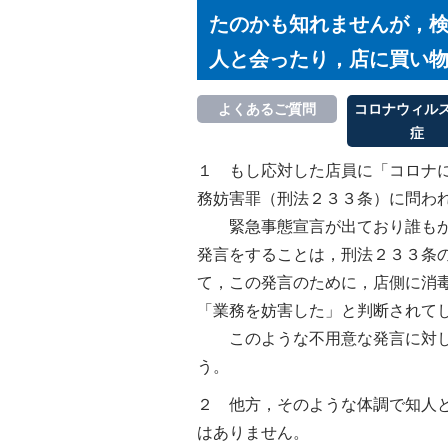
たのかも知れませんが，
人と会ったり，店に買い
よくあるご質問
コロナウィル
症
１ もし応対した店員に「コロナ
務妨害罪（刑法２３３条）に問わ
緊急事態宣言が出ており誰もが
発言をすることは，刑法２３３条
て，この発言のために，店側に消
「業務を妨害した」と判断されて
このような不用意な発言に対し
う。
２ 他方，そのような体調で知人
はありません。