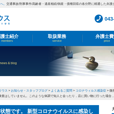
スへ。
交通事故/刑事事件/高齢者・遺産相続/倒産・債権回収の各分野に精通した弁護
043
弁護士紹介
取扱業務
弁護士費
members
service
price
news & blog
リウス
>
お知らせ・スタッフブログ
>
よくあるご質問
>
コロナウィルス感染症
>
微
検査はしていません。このような体調で知人と会ったり，店に買い物に行った場合
状態です。 新型コロナウイルスに感染し