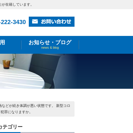
士が在籍しています。
-222-3430
用
お知らせ・ブログ
news & blog
熱などが続き体調が悪い状態です。 新型コロ
，犯罪になりますか。
カテゴリー