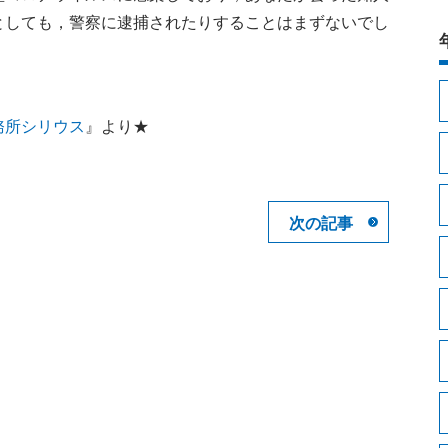
としても，警察に逮捕されたりすることはまずないでし
務所シリウス
』より★
次の記事