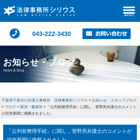
043-222-3430
お知らせ・ブログ
news & blog
千葉県千葉市の弁護士事務所 法律事務所シリウス
>
お知らせ・スタッフブログ
>
ブログ
>
講演・書籍等
>
「公判前整理手続」に関し，菅野亮弁護士のコメント
が読売新聞に掲載されました。
「公判前整理手続」に関し，菅野亮弁護士のコメントが
読売新聞に掲載されました。