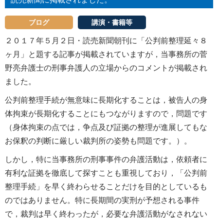
ブログ
講演・書籍等
２０１７年５月２日・読売新聞朝刊に「公判前整理延々８
ヶ月」と題する記事が掲載されていますが，当事務所の菅
野亮弁護士の刑事弁護人の立場からのコメントが掲載され
ました。
公判前整理手続が無意味に長期化することは，被告人の身
体拘束が長期化することにもつながりますので，問題です
（身体拘束の点では，争点及び証拠の整理が進展してもな
お保釈の判断に厳しい裁判所の姿勢も問題です。）。
しかし，特に当事務所の刑事事件の弁護活動は，依頼者に
有利な証拠を徹底して探すことも重視しており，「公判前
整理手続」を早く終わらせることだけを目的としているも
のではありません。特に長期間の実刑が予想される事件
で，裁判は早く終わったが，必要な弁護活動がなされない