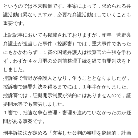
というのでは本末転倒です。事案によって，求められる弁
護活動は異なりますが，必要な弁護活動はしていくことも
重要です。
上記記事においても掲載されておりますが，昨年，菅野亮
弁護士が担当した事件（控訴審）では，重大事件であった
にもかかわらず，１審の国選弁護人は検察官の主張を争わ
ず，わずか４ヶ月弱の公判前整理手続を経て有罪判決を下
しました。
控訴審で菅野が弁護人となり，争うこととなりましたが，
控訴審で無罪判決を得るまでには，１年半かかりました。
控訴審では，証拠開示制度が法的にはありませんので，証
拠開示等でも苦労しました。
１審で，拙速な争点整理・審理を進めていなかったのか疑
問がある事案です。
刑事訴訟法が定める「充実した公判の審理を継続的，計画