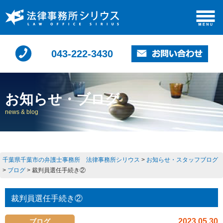
043-222-3430
お知らせ・ブログ
news & blog
千葉県千葉市の弁護士事務所 法律事務所シリウス
>
お知らせ・スタッフブログ
>
ブログ
>
裁判員選任手続き②
裁判員選任手続き②
2023.05.30
ブログ