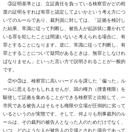
③証明基準とは、立証責任を負っている検察官がどの程
度の証明をすれば有罪と認定してよいかという考え方につ
いてのルールであり、裁判員に対しては、「証拠を検討し
た結果、常識に従って判断し、被告人が起訴状に書かれて
いる罪を犯したことは間違いないと考えられる場合に、有
罪とすることになります。逆に、常識に従って判断し、有
罪とすることについて疑問があるときは、無罪としなけれ
ばなりません」といった言い方で説明されることが一般的
です。
②や③は、検察官に高いハードルを課した「偏った」ル
ールに思えるかもしれませんが、国の権力（捜査権限）を
駆使して証拠を集めることができる検察官と比較して、一
市民である被告人はそもそも権限や立場が圧倒的に劣って
いるというのが実態です。そして、何よりも刑事裁判のル
ールは、その裁判の被告人となった人のためだけでなく、
いつ、どのような人が被告人の立場とされた場合であって