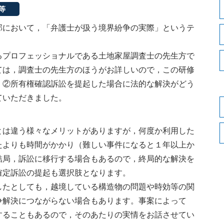
等
において，「弁護士が扱う境界紛争の実際」というテ
プロフェッショナルである土地家屋調査士の先生方で
ては，調査士の先生方のほうがお詳しいので，この研修
，②所有権確認訴訟を提起した場合に法的な解決がどう
ていただきました。
は違う様々なメリットがありますが，何度か利用した
たよりも時間がかかり（難しい事件になると１年以上か
結局，訴訟に移行する場合もあるので，終局的な解決を
確定訴訟の提起も選択肢となります。
たとしても，越境している構造物の問題や時効等の関
争解決につながらない場合もあります。事案によって
することもあるので，そのあたりの実情をお話させてい