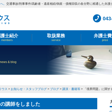
スへ。
交通事故/刑事事件/高齢者・遺産相続/倒産・債権回収の各分野に精通した弁護
043
弁護士紹介
取扱業務
弁護士費
members
service
price
news & blog
リウス
>
お知らせ・スタッフブログ
>
ブログ
>
講演・書籍等
>
「境界問題」に関す
修の講師をしました