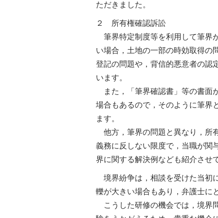
ただきました。
２ 所有権確認訴訟
筆界特定制度等を利用して筆界が
い場合，土地の一部の時効取得の
登記の問題や，背信的悪意者の認
います。
また，「筆界確認書」等の書面が
場合もあるので，そのように筆界
ます。
他方，筆界の問題と異なり，所有
義務に反しない限度で，当職が関
界に関する解決例なども紹介させ
境界紛争は，相談を受けた当初に
轢が大きい場合もあり，弁護士に
こうした研修の機会では，境界問