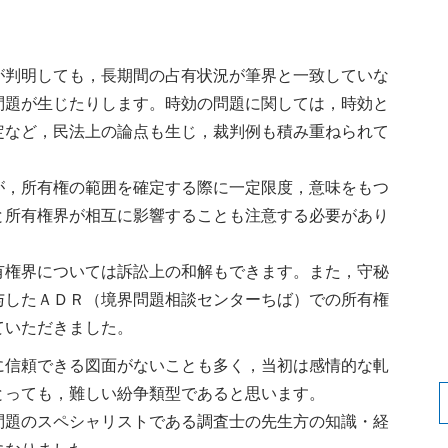
判明しても，長期間の占有状況が筆界と一致していな
問題が生じたりします。時効の問題に関しては，時効と
定など，民法上の論点も生じ，裁判例も積み重ねられて
，所有権の範囲を確定する際に一定限度，意味をもつ
と所有権界が相互に影響することも注意する必要があり
権界については訴訟上の和解もできます。また，守秘
与したＡＤＲ（境界問題相談センターちば）での所有権
ていただきました。
信頼できる図面がないことも多く，当初は感情的な軋
とっても，難しい紛争類型であると思います。
題のスペシャリストである調査士の先生方の知識・経