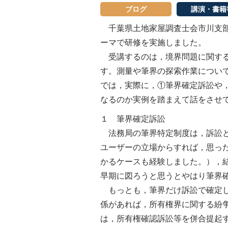
ブログ
講演・書籍
千葉県土地家屋調査士会市川支部
ーマで研修を実施しました。
受講するのは，境界問題に関する
す。測量や筆界の探索作業につい
では，実際に，①筆界確定訴訟や
なるのか実例を踏まえて話をさせ
１ 筆界確定訴訟
法務局の筆界特定制度は，訴訟と
ユーザーの立場からすれば，思っ
かるケースも経験しました。），
早期に図ろうと思うとやはり筆界
もっとも，筆界だけ訴訟で確定し
係があれば，所有権界に関する紛
は，所有権確認訴訟等を併合提起