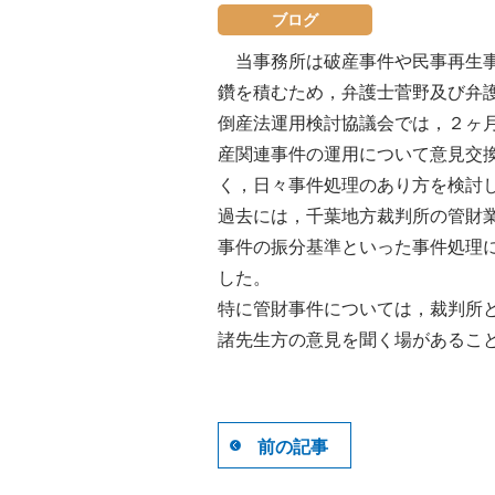
ブログ
当事務所は破産事件や民事再生事
鑽を積むため，弁護士菅野及び弁
倒産法運用検討協議会では，２ヶ
産関連事件の運用について意見交
く，日々事件処理のあり方を検討
過去には，千葉地方裁判所の管財
事件の振分基準といった事件処理
した。
特に管財事件については，裁判所
諸先生方の意見を聞く場があるこ
前の記事