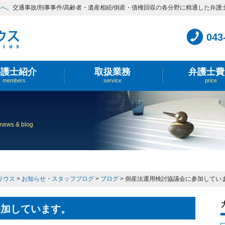
スへ。
交通事故/刑事事件/高齢者・遺産相続/倒産・債権回収の各分野に精通した弁護
043
弁護士紹介
取扱業務
弁護士費
members
service
price
news & blog
リウス
>
お知らせ・スタッフブログ
>
ブログ
>
倒産法運用検討協議会に参加してい
参加しています。