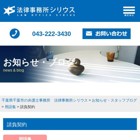
043-222-3430
お知らせ・ブログ
news & blog
千葉県千葉市の弁護士事務所 法律事務所シリウス
>
お知らせ・スタッフブログ
>
用語集
>
請負契約
請負契約
用語集