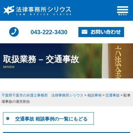
043-222-3430
取扱業務 – 交通事故
service
千葉県千葉市の弁護士事務所 法律事務所シリウス
>
相談事例
>
交通事故
>
駐車
場事故の過失割合
交通事故 相談事例の一覧にもどる