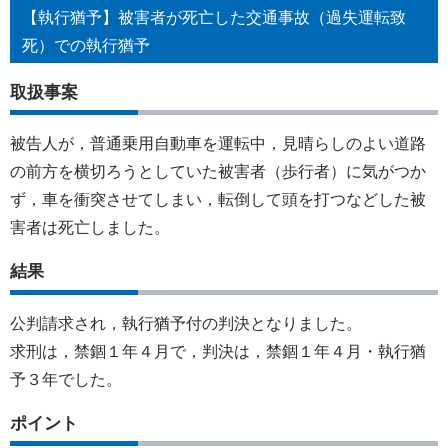
【執行猶予】被害者が死亡した交通事故（過失運転致
死）での執行猶予
取扱事案
被告人が，普通乗用自動車を運転中，見晴らしのよい道路
の前方を横切ろうとしていた被害者（歩行者）に気がつか
ず，車を衝突させてしまい，転倒して頭を打つなどした被
害者は死亡しました。
結果
公判請求され，執行猶予付の判決となりました。
求刑は，禁錮１年４月で，判決は，禁錮１年４月・執行猶
予３年でした。
ポイント