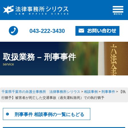
043-222-3430
取扱業務 – 刑事事件
service
千葉県千葉市の弁護士事務所 法律事務所シリウス
>
相談事例
>
刑事事件
>
【執
行猶予】被害者が死亡した交通事故（過失運転致死）での執行猶予
刑事事件 相談事例の一覧にもどる