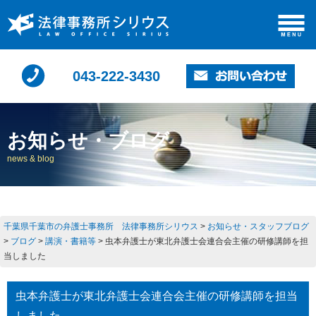
043-222-3430
お知らせ・ブログ
news & blog
千葉県千葉市の弁護士事務所 法律事務所シリウス
>
お知らせ・スタッフブログ
>
ブログ
>
講演・書籍等
>
虫本弁護士が東北弁護士会連合会主催の研修講師を担
当しました
虫本弁護士が東北弁護士会連合会主催の研修講師を担当
しました