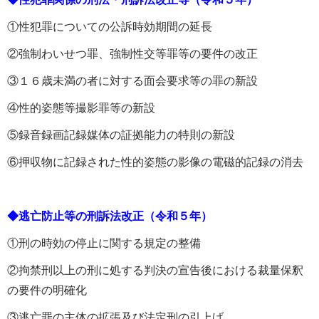
①性犯罪についての公訴時効期間の延長
②強制わいせつ罪、強制性交等罪等の要件の改正
③１６歳未満の者に対する面会要求等の罪の新設
④性的姿態等撮影罪等の新設
⑤録音録画記録媒体の証拠能力の特則の新設
⑥押収物に記録された性的姿態の影像の電磁的記録の消去
◆逃亡防止等の刑訴法改正（令和５年）
①刑の時効の停止に関する規定の整備
②拘禁刑以上の刑に処する判決の宣告後における裁量保釈
の要件の明確化
③逃亡罪の主体の拡張及び法定刑の引上げ