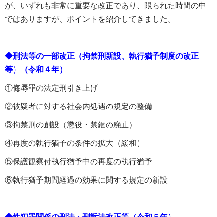
が、いずれも非常に重要な改正であり、限られた時間の中
ではありますが、ポイントを紹介してきました。
◆刑法等の一部改正（拘禁刑新設、執行猶予制度の改正
等）（令和４年）
①侮辱罪の法定刑引き上げ
②被疑者に対する社会内処遇の規定の整備
③拘禁刑の創設（懲役・禁錮の廃止）
④再度の執行猶予の条件の拡大（緩和）
⑤保護観察付執行猶予中の再度の執行猶予
⑥執行猶予期間経過の効果に関する規定の新設
◆性犯罪関係の刑法・刑訴法改正等（令和５年）