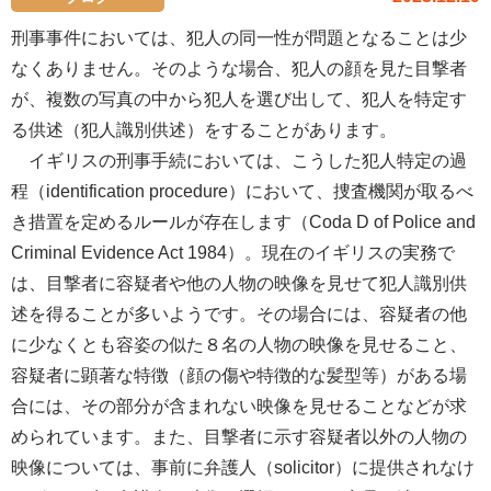
刑事事件においては、犯人の同一性が問題となることは少
なくありません。そのような場合、犯人の顔を見た目撃者
が、複数の写真の中から犯人を選び出して、犯人を特定す
る供述（犯人識別供述）をすることがあります。
イギリスの刑事手続においては、こうした犯人特定の過
程（identification procedure）において、捜査機関が取るべ
き措置を定めるルールが存在します（Coda D of Police and
Criminal Evidence Act 1984）。現在のイギリスの実務で
は、目撃者に容疑者や他の人物の映像を見せて犯人識別供
述を得ることが多いようです。その場合には、容疑者の他
に少なくとも容姿の似た８名の人物の映像を見せること、
容疑者に顕著な特徴（顔の傷や特徴的な髪型等）がある場
合には、その部分が含まれない映像を見せることなどが求
められています。また、目撃者に示す容疑者以外の人物の
映像については、事前に弁護人（solicitor）に提供されなけ