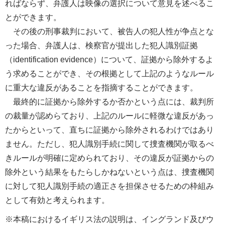
ればならず、弁護人は映像の選択について意見を述べるこ
とができます。
その後の刑事裁判において、被告人の犯人性が争点とな
った場合、弁護人は、検察官が提出した犯人識別証拠
（identification evidence）について、証拠から除外するよ
う求めることができ、その根拠として上記のようなルール
に重大な違反があることを指摘することができます。
最終的に証拠から除外するか否かという点には、裁判所
の裁量が認めらており、上記のルールに軽微な違反があっ
たからといって、直ちに証拠から除外されるわけではあり
ません。ただし、犯人識別手続に関して捜査機関が取るべ
きルールが明確に定められており、その違反が証拠からの
除外という結果をもたらしかねないという点は、捜査機関
に対して犯人識別手続の適正さを担保させるための枠組み
として有効と考えられます。
※本稿におけるイギリス法の説明は、イングランド及びウ