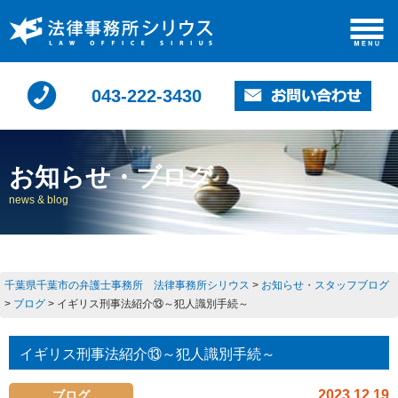
043-222-3430
お知らせ・ブログ
news & blog
千葉県千葉市の弁護士事務所 法律事務所シリウス
>
お知らせ・スタッフブログ
>
ブログ
>
イギリス刑事法紹介⑬～犯人識別手続～
イギリス刑事法紹介⑬～犯人識別手続～
2023.12.19
ブログ