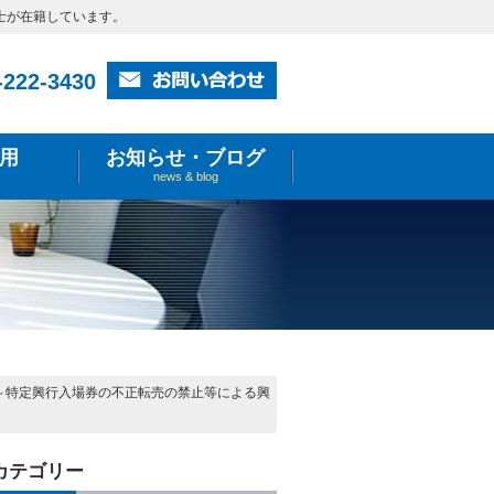
士が在籍しています。
-222-3430
用
お知らせ・ブログ
news & blog
～特定興行入場券の不正転売の禁止等による興
カテゴリー