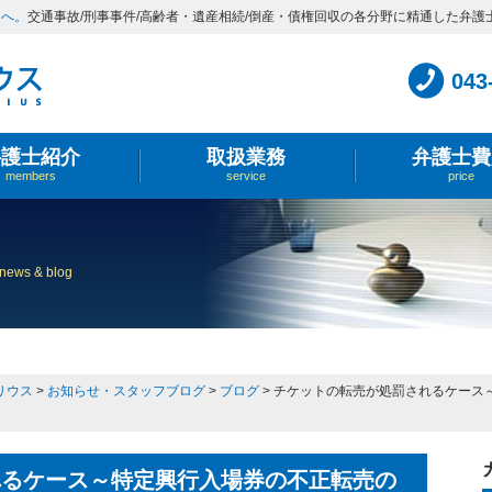
スへ。
交通事故/刑事事件/高齢者・遺産相続/倒産・債権回収の各分野に精通した弁護
043
弁護士紹介
取扱業務
弁護士費
members
service
price
news & blog
リウス
>
お知らせ・スタッフブログ
>
ブログ
>
チケットの転売が処罰されるケース
れるケース～特定興行入場券の不正転売の