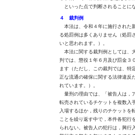
といった点で判断されることに
４ 裁判例
本法は、令和４年に施行された新
る処罰例は多くありません（処罰
いと思われます。）。
本法に関する裁判例としては、大
判では、懲役１年６月及び罰金３
ます（ただし、この裁判では、特
正な流通の確保に関する法律違反
れています。）。
量刑の理由では、「被告人は，ア
転売されているチケットを複数入
入場するほか，残りのチケットを
ことを繰り返す中で，本件各犯行
られない。被告人の犯行は，興行