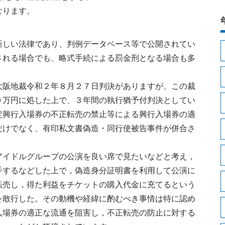
なります。
しい法律であり、判例データベース等で公開されてい
される場合でも、略式手続による罰金刑となる場合も多
阪地裁令和２年８月２７日判決がありますが、この裁
０万円に処した上で、３年間の執行猶予付判決としてい
定興行入場券の不正転売の禁止等による興行入場券の適
だけでなく、有印私文書偽造・同行使被告事件が併合さ
イドルグループの公演を良い席で見たいなどと考え，
手するなどした上で，偽造身分証明書を利用して公演に
転売し，得た利益をチケットの購入代金に充てるという
を敢行した。その動機や経緯に酌むべき事情は特に認め
入場券の適正な流通を阻害し，不正転売の防止に対する