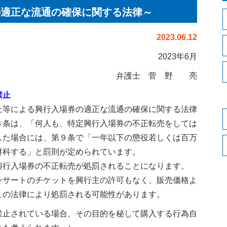
の適正な流通の確保に関する法律～
2023.06.12
2023年6月
弁護士 菅 野 亮
禁止
等による興行入場券の適正な流通の確保に関する法律
３条は、「何人も、特定興行入場券の不正転売をしては
した場合には、第９条で「一年以下の懲役若しくは百万
併科する」と罰則が定められています。
行入場券の不正転売が処罰されることになります。
サートのチケットを興行主の許可もなく、販売価格よ
この法律により処罰される可能性があります。
禁止されている場合、その目的を秘して購入する行為自