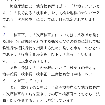
検察庁法には，地方検察庁（以下，「地検」といいま
す。）の長である「検事正」や，高検や地検のナンバー２
である「次席検事」については，何も規定されていませ
ん。
２
「検事正」，「次席検事」については，法務省が発す
る訓令（行政機関が所管する機関及びその職員に対して職
務遂行や権限行使を指揮するために発する命令）のひとつ
である，「検察庁事務章程（以下，「章程」といいま
す。）」に規定があります。
章程１条は，「この章程において，検察庁の長とは，
検事総長，検事長，検事正，上席検察官（中略）をい
う。」と規定しています。
また，章程２条１項は，「高等検察庁及び地方検察庁
に次席検事各１名を置き，その庁の検察官のうちから，法
務大臣が任命する。」とも規定しています。