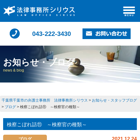
043-222-3430
お知らせ・ブログ
news & blog
千葉県千葉市の弁護士事務所 法律事務所シリウス
>
お知らせ・スタッフブログ
>
ブログ
>
検察こぼれ話⑪ ～検察官の種類～
検察こぼれ話⑪ ～検察官の種類～
2021.12.24
ブログ