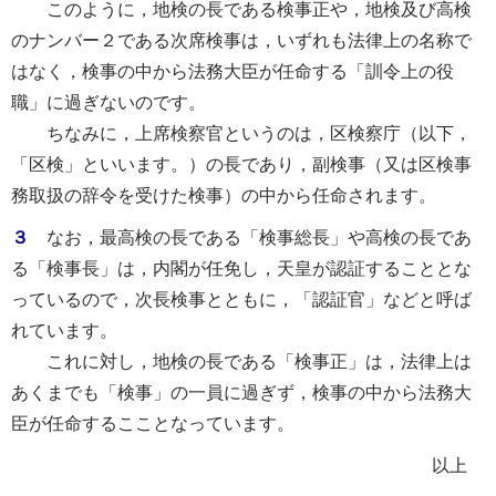
このように，地検の長である検事正や，地検及び高検
のナンバー２である次席検事は，いずれも法律上の名称で
はなく，検事の中から法務大臣が任命する「訓令上の役
職」に過ぎないのです。
ちなみに，上席検察官というのは，区検察庁（以下，
「区検」といいます。）の長であり，副検事（又は区検事
務取扱の辞令を受けた検事）の中から任命されます。
３
なお，最高検の長である「検事総長」や高検の長であ
る「検事長」は，内閣が任免し，天皇が認証することとな
っているので，次長検事とともに，「認証官」などと呼ば
れています。
これに対し，地検の長である「検事正」は，法律上は
あくまでも「検事」の一員に過ぎず，検事の中から法務大
臣が任命するこことなっています。
以上