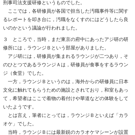
刑事司法支援研修というものでした。
ここでは，各研修員が各国で担当した汚職事件等に関す
るレポートを叩き台に，汚職をなくすのにはどうしたら良
いのかという議論が行われました。
３ ところで，当時，まだ東京の府中にあったアジ研の研
修所には，ラウンジＢという部屋がありました。
アジ研には，研修員が集まれるラウンジが二つあり，そ
のひとつであるラウンジＡは，研修員が食事をするラウン
ジ（食堂）でした。
一方，ラウンジＢというのは，海外からの研修員に日本
文化に触れてもらうための施設とされており，和室もあっ
て，希望者はここで着物の着付けや華道などの体験をして
いたようです。
とは言え，筆者にとっては，ラウンジＢといえば「カラ
オケ」でした。
当時，ラウンジＢには最新鋭のカラオケマシーンが設置