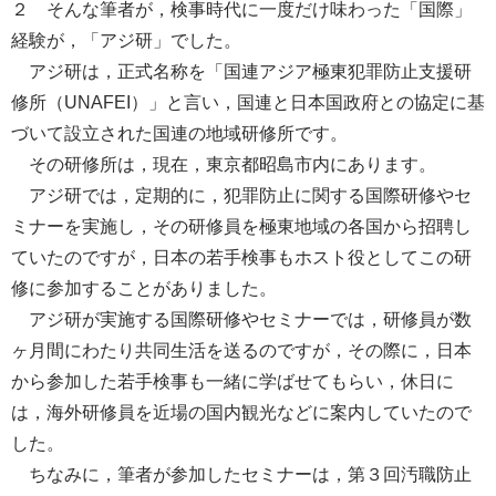
２ そんな筆者が，検事時代に一度だけ味わった「国際」
経験が，「アジ研」でした。
アジ研は，正式名称を「国連アジア極東犯罪防止支援研
修所（UNAFEI）」と言い，国連と日本国政府との協定に基
づいて設立された国連の地域研修所です。
その研修所は，現在，東京都昭島市内にあります。
アジ研では，定期的に，犯罪防止に関する国際研修やセ
ミナーを実施し，その研修員を極東地域の各国から招聘し
ていたのですが，日本の若手検事もホスト役としてこの研
修に参加することがありました。
アジ研が実施する国際研修やセミナーでは，研修員が数
ヶ月間にわたり共同生活を送るのですが，その際に，日本
から参加した若手検事も一緒に学ばせてもらい，休日に
は，海外研修員を近場の国内観光などに案内していたので
した。
ちなみに，筆者が参加したセミナーは，第３回汚職防止