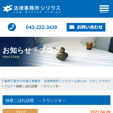
043-222-3430
お知らせ・ブログ
news & blog
千葉県千葉市の弁護士事務所 法律事務所シリウス
>
お知らせ・スタッフブログ
>
ブログ
>
検察こぼれ話⑩ ～ラウンジＢ～
検察こぼれ話⑩ ～ラウンジＢ～
2021.04.09
ブログ