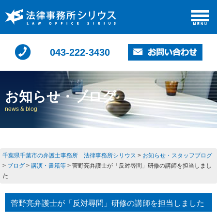
043-222-3430
お知らせ・ブログ
news & blog
千葉県千葉市の弁護士事務所 法律事務所シリウス
>
お知らせ・スタッフブログ
>
ブログ
>
講演・書籍等
>
菅野亮弁護士が「反対尋問」研修の講師を担当しまし
た
菅野亮弁護士が「反対尋問」研修の講師を担当しました