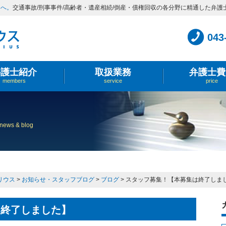
スへ。
交通事故/刑事事件/高齢者・遺産相続/倒産・債権回収の各分野に精通した弁護
043
弁護士紹介
取扱業務
弁護士費
members
service
price
news & blog
リウス
>
お知らせ・スタッフブログ
>
ブログ
>
スタッフ募集！【本募集は終了しま
は終了しました】