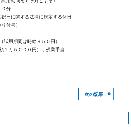
，試用期間を６ヶ月とする）
００分
祝日に関する法律に規定する休日
り付与）
（試用期間は時給８５０円）
額１万５０００円），残業手当
次の記事