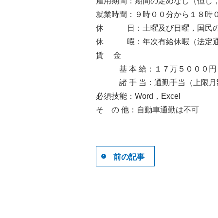
雇用期間：期間の定めなし（但し
就業時間：９時００分から１８時
休 日：土曜及び日曜，国民の
休 暇：年次有給休暇（法定通
賃 金
基 本 給：１７万５０００円
諸 手 当：通勤手当（上限月
必須技能：Word，Excel
そ の 他：自動車通勤は不可
前の記事