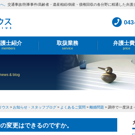
スへ。
交通事故/刑事事件/高齢者・遺産相続/倒産・債権回収の各分野に精通した弁護
043
弁護士紹介
取扱業務
弁護士費
members
service
price
news & blog
リウス
>
お知らせ・スタッフブログ
>
よくあるご質問
>
離婚問題
>
調停で一度決ま
費の変更はできるのですか。